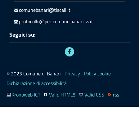
comunebanari@tiscali.it
protocollo@pec.comune.banari.ss.it
Seguici su:
© 2023 Comune di Banari
Privacy
Policy cookie
Dichiarazione di accessibilità
Kronoweb ICT
Valid HTML5
Valid CSS
rss