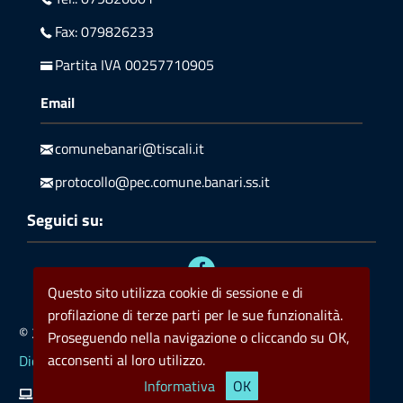
Fax: 079826233
Partita IVA 00257710905
Email
comunebanari@tiscali.it
protocollo@pec.comune.banari.ss.it
Seguici su:
Questo sito utilizza cookie di sessione e di
profilazione di terze parti per le sue funzionalità.
© 2023 Comune di Banari
Privacy
Policy cookie
Proseguendo nella navigazione o cliccando su OK,
acconsenti al loro utilizzo.
Dichiarazione di accessibilità
Informativa
OK
Kronoweb ICT
Valid HTML5
Valid CSS
rss