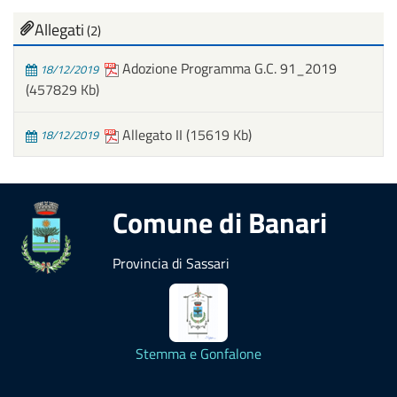
Allegati
(2)
Adozione Programma G.C. 91_2019
18/12/2019
(457829 Kb)
Allegato II
(15619 Kb)
18/12/2019
Comune di Banari
Provincia di Sassari
Stemma e Gonfalone