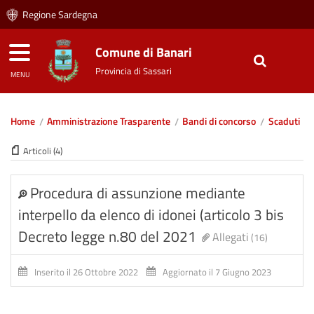
Regione Sardegna
Comune di Banari
Provincia di Sassari
MENU
Home
Amministrazione Trasparente
Bandi di concorso
Scaduti
Articoli (4)
Procedura di assunzione mediante
interpello da elenco di idonei (articolo 3 bis
Decreto legge n.80 del 2021
Allegati
(16)
Inserito il 26 Ottobre 2022
Aggiornato il 7 Giugno 2023