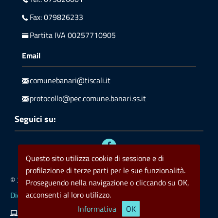
Fax: 079826233
Partita IVA 00257710905
Email
comunebanari@tiscali.it
protocollo@pec.comune.banari.ss.it
Seguici su:
Questo sito utilizza cookie di sessione e di
profilazione di terze parti per le sue funzionalità.
© 2023 Comune di Banari
Privacy
Policy cookie
Proseguendo nella navigazione o cliccando su OK,
acconsenti al loro utilizzo.
Dichiarazione di accessibilità
Informativa
OK
Kronoweb ICT
Valid HTML5
Valid CSS
rss