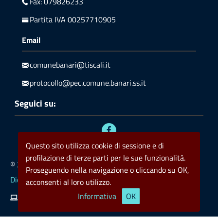
Fax: 079826233
Partita IVA 00257710905
Email
comunebanari@tiscali.it
protocollo@pec.comune.banari.ss.it
Seguici su:
Questo sito utilizza cookie di sessione e di
profilazione di terze parti per le sue funzionalità.
© 2023 Comune di Banari
Privacy
Policy cookie
Proseguendo nella navigazione o cliccando su OK,
Dichiarazione di accessibilità
acconsenti al loro utilizzo.
Informativa
OK
Kronoweb ICT
Valid HTML5
Valid CSS
rss