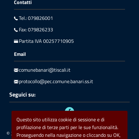
Contatti
Tel.: 079826001
Fax: 079826233
Partita IVA 00257710905
Email
comunebanari@tiscali.it
protocollo@pec.comune.banari.ss.it
Seguici su:
Questo sito utilizza cookie di sessione e di
profilazione di terze parti per le sue funzionalità.
© 2023 Comune di Banari
Privacy
Policy cookie
Proseguendo nella navigazione o cliccando su OK,