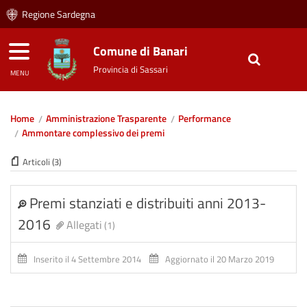
Regione Sardegna
Comune di Banari
Provincia di Sassari
MENU
Home
Amministrazione Trasparente
Performance
Ammontare complessivo dei premi
Articoli (3)
Premi stanziati e distribuiti anni 2013-
2016
Allegati
(1)
Inserito il 4 Settembre 2014
Aggiornato il 20 Marzo 2019