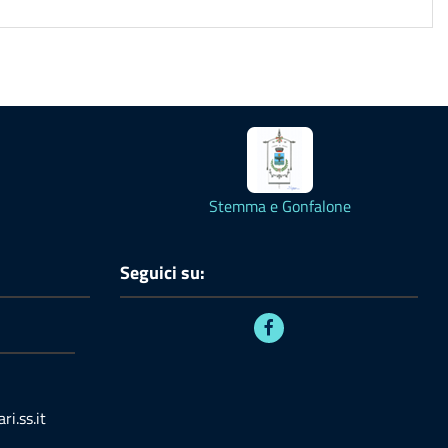
Stemma e Gonfalone
Seguici su:
i.ss.it