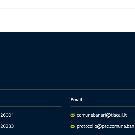
Email
9826001
comunebanari@tiscali.it
826233
protocollo@pec.comune.banar