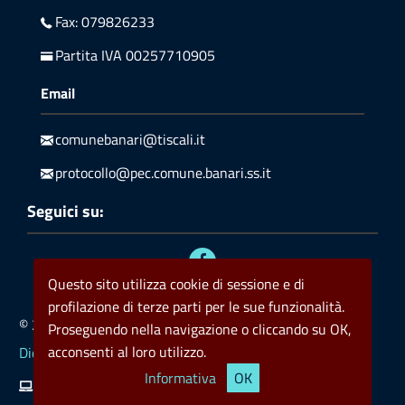
Fax: 079826233
Partita IVA 00257710905
Email
comunebanari@tiscali.it
protocollo@pec.comune.banari.ss.it
Seguici su:
Questo sito utilizza cookie di sessione e di
profilazione di terze parti per le sue funzionalità.
© 2023 Comune di Banari
Privacy
Policy cookie
Proseguendo nella navigazione o cliccando su OK,
acconsenti al loro utilizzo.
Dichiarazione di accessibilità
Informativa
OK
Kronoweb ICT
Valid HTML5
Valid CSS
rss